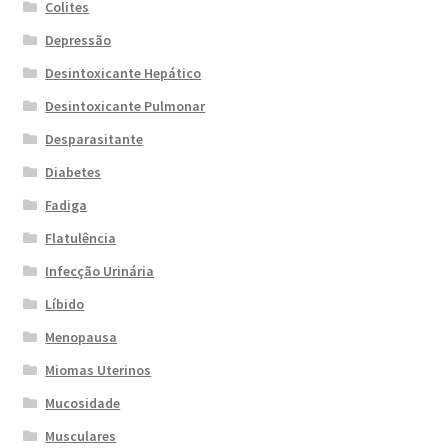
Colites
Depressão
Desintoxicante Hepático
Desintoxicante Pulmonar
Desparasitante
Diabetes
Fadiga
Flatulência
Infecção Urinária
Líbido
Menopausa
Miomas Uterinos
Mucosidade
Musculares