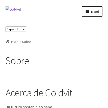
Ir
Ir
Menú
a
al
la
contenido
Inicio
navegación
Elegir
un
Área profesional
idioma
Inicio
Sobre
Cart
Sobre
Contactos
Finalizar compra
Formulario de Profesional
Acerca de Goldvit
Loja
Un futuro sostenible y sano.