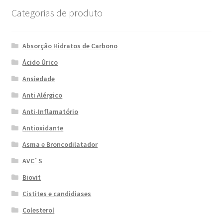
Categorias de produto
Absorção Hidratos de Carbono
Ácido Úrico
Ansiedade
Anti Alérgico
Anti-Inflamatório
Antioxidante
Asma e Broncodilatador
AVC`S
Biovit
Cistites e candidiases
Colesterol