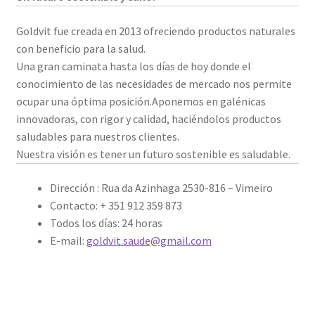
Mi cuenta
Goldvit fue creada en 2013 ofreciendo productos naturales
con beneficio para la salud.
Noticias
Una gran caminata hasta los días de hoy donde el
conocimiento de las necesidades de mercado nos permite
Política de privacidad
ocupar una óptima posición.Aponemos en galénicas
innovadoras, con rigor y calidad, haciéndolos productos
Sobre
saludables para nuestros clientes.
Nuestra visión es tener un futuro sostenible es saludable.
Dirección : Rua da Azinhaga 2530-816 – Vimeiro
Contacto: + 351 912 359 873
Todos los días: 24 horas
E-mail:
goldvit.saude@gmail.com