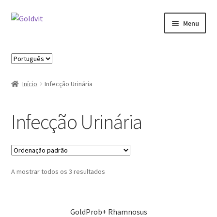
Ir
Saltar
Menu
para
para
a
o
Início
navegação
conteúdo
Escolha
um
Área profissional
idioma
Início
Infecção Urinária
Cart
Infecção Urinária
Contactos
Minha Conta
A mostrar todos os 3 resultados
Novidades
Política de privacidade
GoldProb+ Rhamnosus