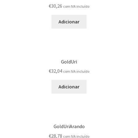
Produtos
€
30,26
com IVA incluído
Adicionar
Registar-me como Profissional
Sobre
Terminar compra
GoldUri
€
32,04
com IVA incluído
Adicionar
GoldUriArando
€
28,78
com IVA incluído