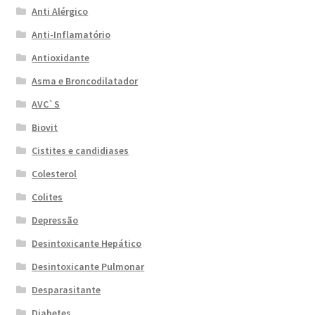
Anti Alérgico
Anti-Inflamatório
Antioxidante
Asma e Broncodilatador
AVC`S
Biovit
Cistites e candidiases
Colesterol
Colites
Depressão
Desintoxicante Hepático
Desintoxicante Pulmonar
Desparasitante
Diabetes