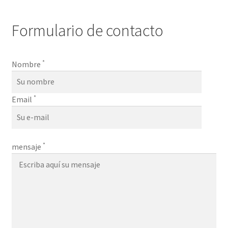
Mi cuenta
Formulario de contacto
Noticias
*
Política de privacidad
Nombre
Sobre
*
Email
*
mensaje