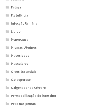
Fadiga
Flatulência
Infecção Urinária
Líbido
Menopausa
Miomas Uterinos
Mucosidade
Musculares
Óleos Essenciais
Osteoporose
Oxigenador do Cérebro
Permeabilização do intestino
Peso nas pernas