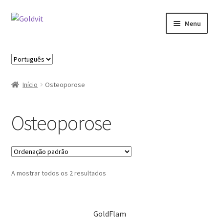
Ir
Saltar
Menu
para
para
a
o
Início
navegação
conteúdo
Escolha
um
Área profissional
idioma
Início
Osteoporose
Cart
Osteoporose
Contactos
Minha Conta
A mostrar todos os 2 resultados
Novidades
Política de privacidade
GoldFlam