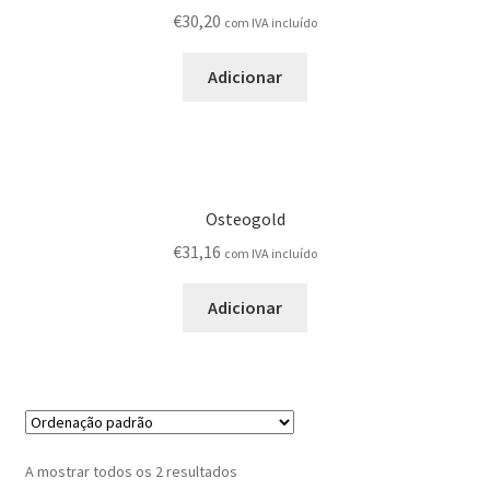
Produtos
€
30,20
com IVA incluído
Adicionar
Registar-me como Profissional
Sobre
Terminar compra
Osteogold
€
31,16
com IVA incluído
Adicionar
A mostrar todos os 2 resultados