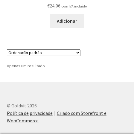
Produtos
€
24,06
com IVA incluído
Adicionar
Registar-me como Profissional
Sobre
Terminar compra
Apenas um resultado
© Goldvit 2026
Política de privacidade
Criado com Storefront e
WooCommerce
.