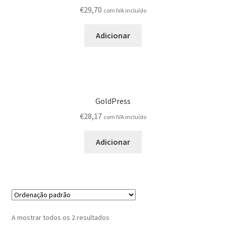
Produtos
€
29,70
com IVA incluído
Adicionar
Registar-me como Profissional
Sobre
Terminar compra
GoldPress
€
28,17
com IVA incluído
Adicionar
A mostrar todos os 2 resultados