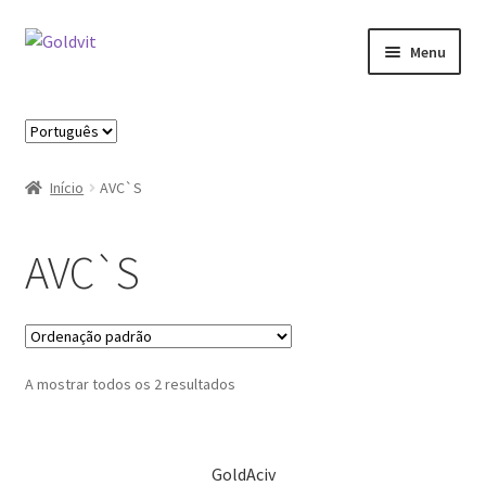
Ir
Saltar
Menu
para
para
a
o
Início
navegação
conteúdo
Escolha
um
Área profissional
idioma
Início
AVC`S
Cart
AVC`S
Contactos
Minha Conta
A mostrar todos os 2 resultados
Novidades
Política de privacidade
GoldAciv