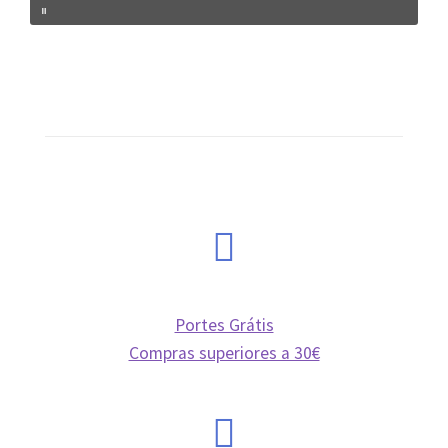
News
Privacy Policy
Professional area
Professional form
Portes Grátis
Compras superiores a 30€