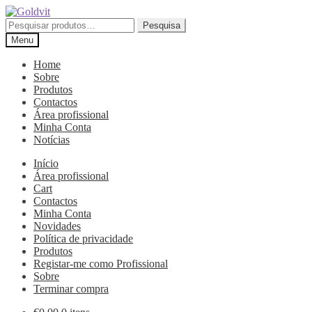
Ir
Saltar
para
para
Pesquisar
Pesquisa
a
o
por:
Menu
navegação
conteúdo
Home
Sobre
Produtos
Contactos
Área profissional
Minha Conta
Notícias
Início
Área profissional
Cart
Contactos
Minha Conta
Novidades
Política de privacidade
Produtos
Registar-me como Profissional
Sobre
Terminar compra