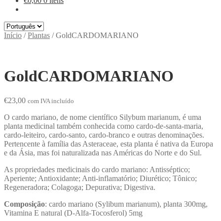
€
0,00
0 itens
Escolha
um
Início
/
Plantas
/
GoldCARDOMARIANO
idioma
GoldCARDOMARIANO
€
23,00
com IVA incluído
O cardo mariano, de nome científico Silybum marianum, é uma
planta medicinal também conhecida como cardo-de-santa-maria,
cardo-leiteiro, cardo-santo, cardo-branco e outras denominações.
Pertencente à família das Asteraceae, esta planta é nativa da Europa
e da Ásia, mas foi naturalizada nas Américas do Norte e do Sul.
As propriedades medicinais do cardo mariano: Antisséptico;
Aperiente; Antioxidante; Anti-inflamatório; Diurético; Tônico;
Regeneradora; Colagoga; Depurativa; Digestiva.
Composição
: cardo mariano (Sylibum marianum), planta 300mg,
Vitamina E natural (D-Alfa-Tocosferol) 5mg