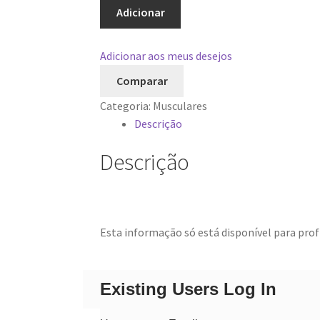
GoldMagnésio
Adicionar
+
B6
Adicionar aos meus desejos
Comparar
Categoria:
Musculares
Descrição
Descrição
Esta informação só está disponível para profi
Existing Users Log In