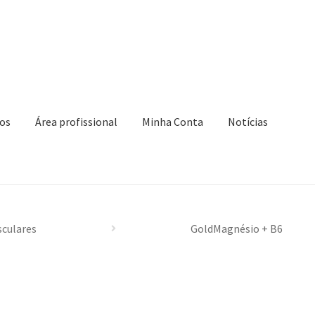
os
Área profissional
Minha Conta
Notícias
 Conta
Novidades
Política de privacidade
Produtos
nar compra
culares
GoldMagnésio + B6