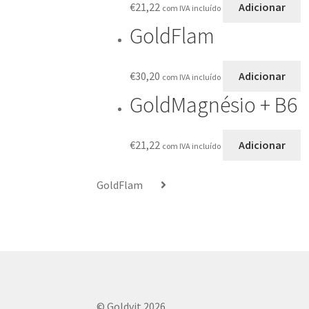
€
21,22
Adicionar
com IVA incluído
GoldFlam
€
30,20
Adicionar
com IVA incluído
GoldMagnésio + B6
€
21,22
Adicionar
com IVA incluído
GoldFlam
© Goldvit 2026