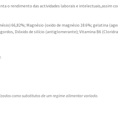
ta o rendimento das actividades laborais e intelectuais,assim c
gnésio) 66,82%; Magnésio (oxido de magnésio 18.6%; gelatina (age
gordos, Dióxido de silício (antiglomerante); Vitamina B6 (Cloridr
.
izados como substitutos de um regime alimentar variado.