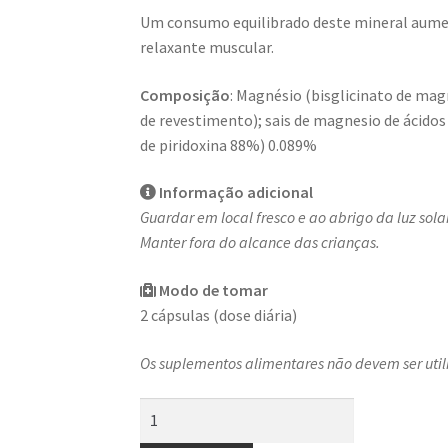
Um consumo equilibrado deste mineral aumen
relaxante muscular.
Composição
: Magnésio (bisglicinato de ma
de revestimento); sais de magnesio de ácidos 
de piridoxina 88%) 0.089%
Informação adicional
Guardar em local fresco e ao abrigo da luz solar
Manter fora do alcance das crianças.
Modo de tomar
2 cápsulas (dose diária)
Os suplementos alimentares não devem ser util
Quantidade
de