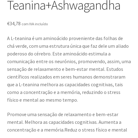
Teanina+Ashwagandha
Novidades
Política de privacidade
€
34,78
com IVA incluído
Produtos
A L-teanina é um aminoácido proveniente das folhas de
chá verde, com uma estrutura única que faz dele um aliado
Registar-me como Profissional
poderoso do cérebro. Este aminoácido estimula a
comunicação entre os neurónios, promovendo, assim, uma
Sobre
sensação de relaxamento e bem-estar mental. Estudos
científicos realizados em seres humanos demonstraram
Terminar compra
que a L-teanina melhora as capacidades cognitivas, tais
como a concentração e a memória, reduzindo o stress
físico e mental ao mesmo tempo.
Promove uma sensação de relaxamento e bem-estar
mental. Melhora as capacidades cognitivas. Aumenta a
concentração e a memória.Reduz o stress físico e mental