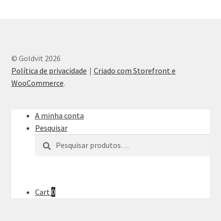
© Goldvit 2026
Política de privacidade
Criado com Storefront e
WooCommerce
.
A minha conta
Pesquisar
Pesquisar
Pesquisa
por:
Cart
0