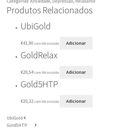
Categorias:
Ansiedade
,
Depressão
,
Relaxante
Produtos Relacionados
UbiGold
€
41,90
Adicionar
com IVA incluído
GoldRelax
€
20,54
Adicionar
com IVA incluído
Gold5HTP
€
20,32
Adicionar
com IVA incluído
UbiGold
Gold5HTP