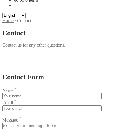
€
0,00
0 items
Choose
a
Home
/
Contact
language
Contact
Contact us for any other questions.
Contact Form
*
Name
*
Email
*
Message