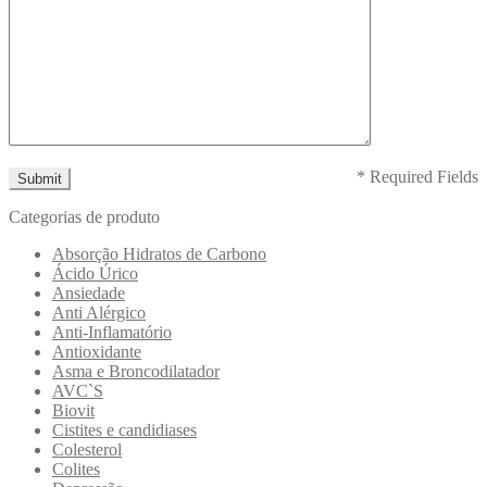
* Required Fields
Categorias de produto
Absorção Hidratos de Carbono
Ácido Úrico
Ansiedade
Anti Alérgico
Anti-Inflamatório
Antioxidante
Asma e Broncodilatador
AVC`S
Biovit
Cistites e candidiases
Colesterol
Colites