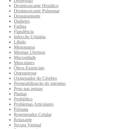
Depressão
Desintoxicante Hepático
Desintoxicante Pulmonar
Desparasitante
Diabetes
Fadiga
Flatulência
Infecção Urinária
Líbido
Menopausa
Miomas Uterinos
Mucosidade
Musculares
Óleos Essenciais
Osteoporose
Oxigenador do Cérebro
Permeabilização do intestino
Peso nas pernas
Plantas
Probiótico
Problemas Articulares
Próstata
Regenerador Celular
Relaxante
Secura Vaginal