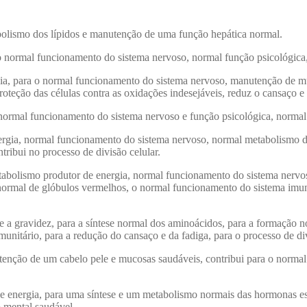
bolismo dos lípidos e manutenção de uma função hepática normal.
o normal funcionamento do sistema nervoso, normal função psicológica
gia, para o normal funcionamento do sistema nervoso, manutenção de m
teção das células contra as oxidações indesejáveis, reduz o cansaço e 
 normal funcionamento do sistema nervoso e função psicológica, norma
ergia, normal funcionamento do sistema nervoso, normal metabolismo 
tribui no processo de divisão celular.
metabolismo produtor de energia, normal funcionamento do sistema ner
ormal de glóbulos vermelhos, o normal funcionamento do sistema imunit
te a gravidez, para a síntese normal dos aminoácidos, para a formação
nitário, para a redução do cansaço e da fadiga, para o processo de div
tenção de um cabelo pele e mucosas saudáveis, contribui para o norma
e energia, para uma síntese e um metabolismo normais das hormonas est
 mental saudável.