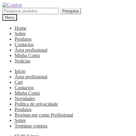
Ir
Saltar
para
para
Pesquisar
Pesquisa
a
o
por:
Menu
navegação
conteúdo
Home
Sobre
Produtos
Contactos
Área profissional
Minha Conta
Notícias
Início
Área profissional
Cart
Contactos
Minha Conta
Novidades
Política de privacidade
Produtos
Registar-me como Profissional
Sobre
Terminar compra