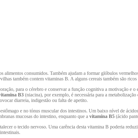
os alimentos consumidos. Também ajudam a formar glóbulos vermelhos. 
e ervilhas também contem vitaminas B. A alguns cereais também são ricos
oração, para o cérebro e conservar a função cognitiva a motivação e o 
vitamina B3
(niacina), por exemplo, é necessária para a metabolização 
vocar diarreia, indigestão ou falta de apetito.
estômago e no tónus muscular dos intestinos. Um baixo nível de ácidos
mbranas mucosas do intestino, enquanto que a
vitamina B5
(ácido panto
talecer o tecido nervoso. Uma carência desta vitamina B poderia reduzi
ntestinais.