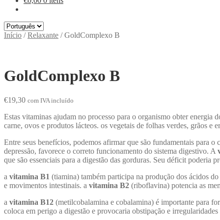
€
0,00
0 itens
Escolha
um
Início
/
Relaxante
/
GoldComplexo B
idioma
GoldComplexo B
€
19,30
com IVA incluído
Estas vitaminas ajudam no processo para o organismo obter energia d
carne, ovos e produtos lácteos. os vegetais de folhas verdes, grãos 
Entre seus benefícios, podemos afirmar que são fundamentais para o c
depressão, favorece o correto funcionamento do sistema digestivo. A
que são essenciais para a digestão das gorduras. Seu déficit poderia pro
a
vitamina B1
(tiamina) também participa na produção dos ácidos do 
e movimentos intestinais. a
vitamina B2
(riboflavina) potencia as me
a
vitamina B12
(metilcobalamina e cobalamina) é importante para for
coloca em perigo a digestão e provocaria obstipação e irregularidades i