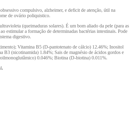
obsessivo compulsivo, alzheimer, e deficit de atenção, útil na
me de ovário poliquistico.
 ultravioleta (queimaduras solares). É um bom aliado da pele (para as
, ao estimular a formação de determinadas bactérias intestinais. Pode
istema digestivo.
timento); Vitamina B5 (D-pantotenato de cálcio) 12.46%; Inositol
na B3 (nicotinamida) 1.84%; Sais de magnésio de ácidos gordos e
roilmonoglutâmico) 0.046%; Biotina (D-biotina) 0.011%.
l
.