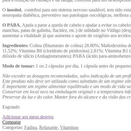
O
inositol
, contribui para um sistema nervoso saudável, tem sido estud
neuropatia diabética, preventivo nas patologias oncológicas, melhor
O PABA
, Ajuda a parar a queda de cabelo e ajudar a evitar os cabel
manchas, patas de galinha, flacidez, etc.) de utilidade no Vitiligo (de
aumentar a vitalidade já que aumenta o aporte de oxigénio aos tecido
Ingredientes:
Colina (Bitartarato de colina) 28.80%; Maltodextrina d
11.52%; Vitamina B6 (cloridrato de piridoxina) 2.81%; Vitamina B1 (
dióxido de silício (Antiaglomerantes); PABA (ácido para-aminobenzo
Modo de tomar:
1 ou 2 cápsulas por dia, 1 cápsula antes do pequen
Não exceder as dosagens recomendadas, salvo indicação de um profi
Este produto não deve ser utilizado como substituto de um regime ali
É importante um regime alimentar equilibrado e um modo de vida sa
Conservar em local seco na embalagem original e a temperatura infe
Preservar da luz e do calor. Manter fora do alcance e da visão das cr
Esgotado
Adicionar aos meus desejos
Comparar
Categorias:
Fadiga
,
Relaxante
,
Vitaminas