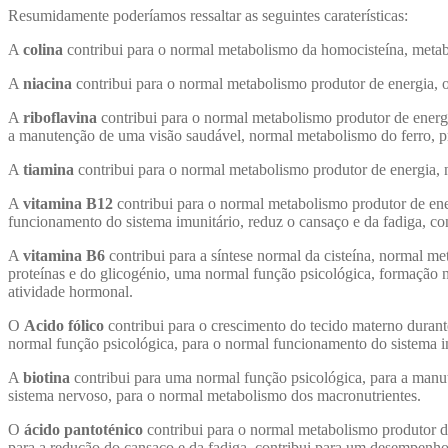
Resumidamente poderíamos ressaltar as seguintes caraterísticas:
A
colina
contribui para o normal metabolismo da homocisteína, meta
A
niacina
contribui para o normal metabolismo produtor de energia, 
A
riboflavina
contribui para o normal metabolismo produtor de ener
a manutenção de uma visão saudável, normal metabolismo do ferro, pro
A
tiamina
contribui para o normal metabolismo produtor de energia,
A
vitamina B12
contribui para o normal metabolismo produtor de en
funcionamento do sistema imunitário, reduz o cansaço e da fadiga, con
A
vitamina B6
contribui para a síntese normal da cisteína, normal 
proteínas e do glicogénio, uma normal função psicológica, formação n
atividade hormonal.
O
Acido fólico
contribui para o crescimento do tecido materno duran
normal função psicológica, para o normal funcionamento do sistema imu
A
biotina
contribui para uma normal função psicológica, para a manu
sistema nervoso, para o normal metabolismo dos macronutrientes.
O
ácido pantoténico
contribui para o normal metabolismo produtor d
para a redução do cansaço e da fadiga, contribui para um desempenho