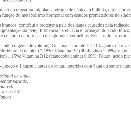
ado no transtorno bipolar, síndrome de pânico, a bulimia, o transtorno 
a a função do metabolismo hormonal com estudos prometedores no síndro
os brancos, contribui a proteger a pele dos danos causados pela radiação
spigmentação da pele). Influencia na eficácia e formação do ácido fólico
s e colabora na formação dos glóbulos vermelhos. Evita as doenças do s
e milho (agente de volume); Gelatina e corante E-171 (agentes de reves
cloridrato de tiamina) 2.18%; Vitamina B2 (riboflavina) 1.96%; Vitami
ico) 1.15%; Vitamina B12 (cianocobalamina) 0.69%; Folato (ácido pte
o-almoço e 1 cápsula antes do jantar, ingeridas com água ou sumo natura
ssional de saúde.
mentar variado.
udável.
rior a 25ºC.
ianças.