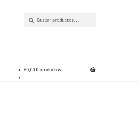
Buscar
Buscar
por:
€
0,00
0 productos