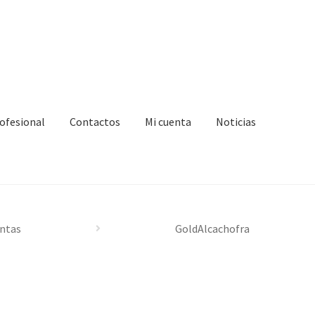
ofesional
Contactos
Mi cuenta
Noticias
zar compra
Formulario de Profesional
Loja
Mi cuenta
Noticias
ntas
GoldAlcachofra