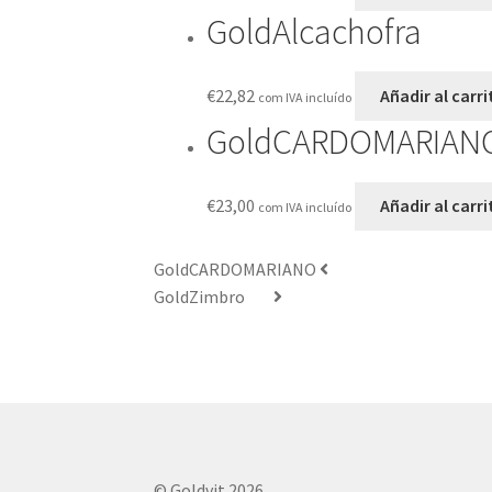
GoldAlcachofra
€
22,82
Añadir al carri
com IVA incluído
GoldCARDOMARIAN
€
23,00
Añadir al carri
com IVA incluído
GoldCARDOMARIANO
GoldZimbro
© Goldvit 2026