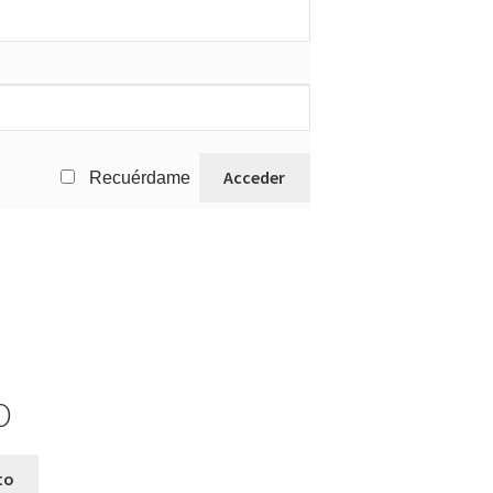
Recuérdame
O
to