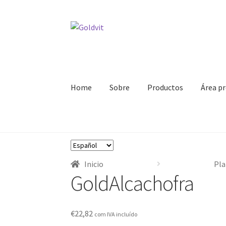
Ir
Ir
a
al
la
contenido
navegación
Home
Sobre
Productos
Área pr
Inicio
Área profesional
Cart
Contactos
Finali
Elegir
Política de privacidad
Sobre
un
Inicio
Pla
idioma
GoldAlcachofra
€
22,82
com IVA incluído