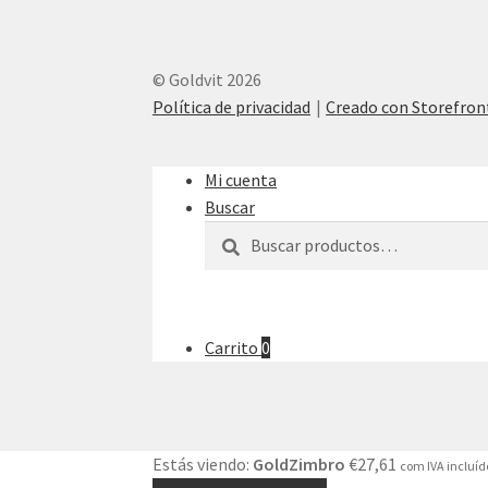
© Goldvit 2026
Política de privacidad
Creado con Storefro
Mi cuenta
Buscar
Buscar
Buscar
por:
Carrito
0
Estás viendo:
GoldZimbro
€
27,61
com IVA incluíd