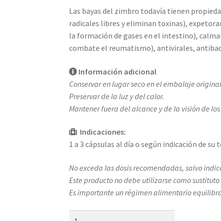
Las bayas del zimbro todavía tienen propieda
radicales libres y eliminan toxinas), expetor
la formación de gases en el intestino), calm
combate el reumatismo), antivirales, antiba
Información adicional
Conservar en lugar seco en el embalaje original
Preservar de la luz y del calor.
Mantener fuera del alcance y de la visión de los
Indicaciones:
1 a 3 cápsulas al día o según indicación de su 
No exceda las dosis recomendadas, salvo indica
Este producto no debe utilizarse como sustituto
Es importante un régimen alimentario equilibr
GoldZimbro