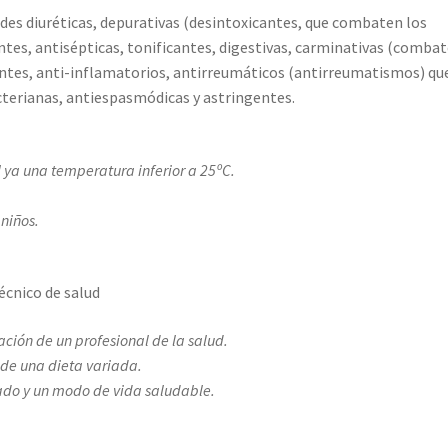
des diuréticas, depurativas (desintoxicantes, que combaten los
antes, antisépticas, tonificantes, digestivas, carminativas (combat
antes, anti-inflamatorios, antirreumáticos (antirreumatismos) qu
cterianas, antiespasmódicas y astringentes.
 ya una temperatura inferior a 25ºC.
 niños.
técnico de salud
ción de un profesional de la salud.
 de una dieta variada.
ado y un modo de vida saludable.