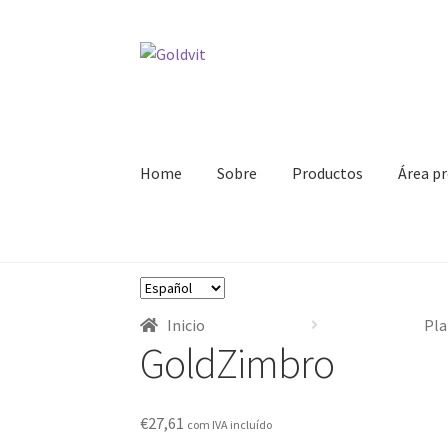
Ir
Ir
a
al
la
contenido
navegación
Home
Sobre
Productos
Área pr
Inicio
Área profesional
Cart
Contactos
Finali
Elegir
Política de privacidad
Sobre
un
Inicio
Pla
idioma
GoldZimbro
€
27,61
com IVA incluído