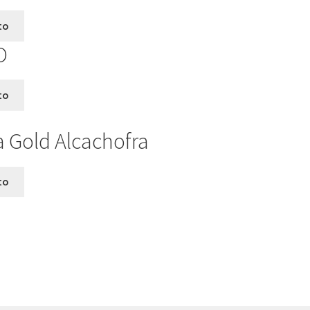
to
O
to
ta Gold Alcachofra
to