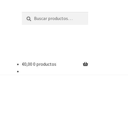
Buscar
Buscar
por:
€
0,00
0 productos