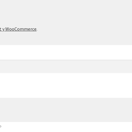
nt y WooCommerce
.
o