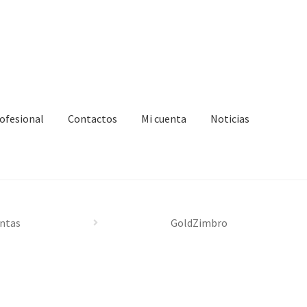
ofesional
Contactos
Mi cuenta
Noticias
zar compra
Formulario de Profesional
Loja
Mi cuenta
Noticias
ntas
GoldZimbro