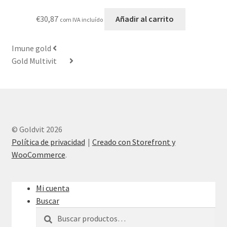
€
30,87
Añadir al carrito
com IVA incluído
Imune gold
Gold Multivit
© Goldvit 2026
Política de privacidad
Creado con Storefront y
WooCommerce
.
Mi cuenta
Buscar
Buscar
Buscar
por: