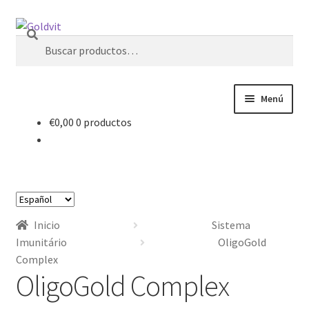
Ir
Ir
Buscar
a
al
Buscar
la
contenido
por:
navegación
Menú
€
0,00
0 productos
Inicio
Área profesional
Elegir
Cart
un
Inicio
Sistema
idioma
Contactos
Imunitário
OligoGold
Complex
OligoGold Complex
Finalizar compra