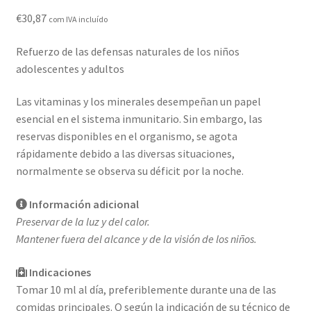
Formulario de Profesional
€
30,87
com IVA incluído
Loja
Refuerzo de las defensas naturales de los niños
adolescentes y adultos
Mi cuenta
Las vitaminas y los minerales desempeñan un papel
Noticias
esencial en el sistema inmunitario. Sin embargo, las
reservas disponibles en el organismo, se agota
Política de privacidad
rápidamente debido a las diversas situaciones,
normalmente se observa su déficit por la noche.
Sobre
Información adicional
Preservar de la luz y del calor.
Mantener fuera del alcance y de la visión de los niños.
Indicaciones
Tomar 10 ml al día, preferiblemente durante una de las
comidas principales. O según la indicación de su técnico de