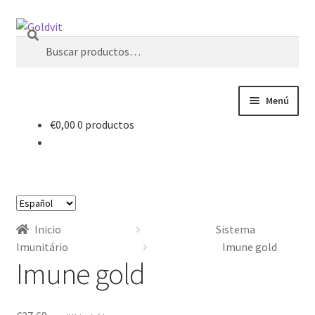
Ir
Ir
Buscar
a
al
Buscar
la
contenido
por:
navegación
Menú
€
0,00
0 productos
Inicio
Área profesional
Elegir
Cart
un
Inicio
Sistema
idioma
Contactos
Imunitário
Imune gold
Imune gold
Finalizar compra