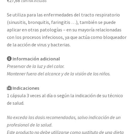
€
27,68
com IVA incluído
Formulario de Profesional
Se utiliza para las enfermedades del tracto respiratorio
Loja
(sinusitis, bronquitis, faringitis …), también se puede
aplicar en otras patologías – en su mayoría relacionadas
Mi cuenta
con los procesos infeciosos, ya que actúa como bloqueador
de la acción de virus y bacterias.
Noticias
Información adicional
Política de privacidad
Preservar de la luz y del calor.
Mantener fuera del alcance y de la visión de los niños.
Sobre
Indicaciones
1 cápsula 3 veces al día o según la indicación de su técnico
de salud.
No exceda las dosis recomendadas, salvo indicación de un
profesional de la salud.
Este producto no debe utilizarse como sustituto de una dieta