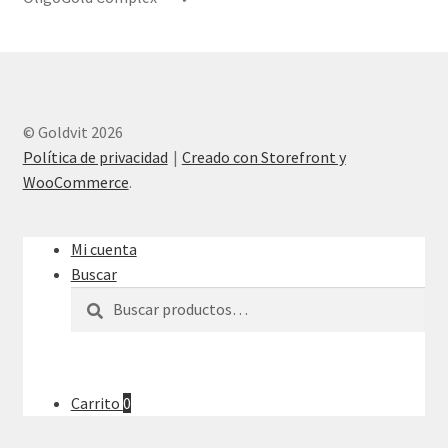
© Goldvit 2026
Política de privacidad
Creado con Storefront y
WooCommerce
.
Mi cuenta
Buscar
Buscar
Buscar
por:
Carrito
0