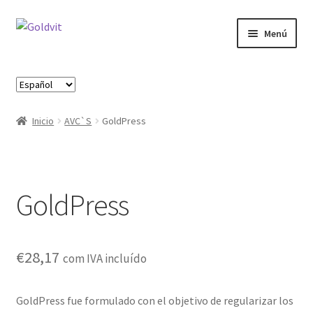
Ir
Ir
Menú
a
al
la
contenido
Inicio
navegación
Elegir
un
Área profesional
idioma
Inicio
AVC`S
GoldPress
Cart
Contactos
GoldPress
Finalizar compra
Formulario de Profesional
€
28,17
com IVA incluído
Loja
GoldPress fue formulado con el objetivo de regularizar los