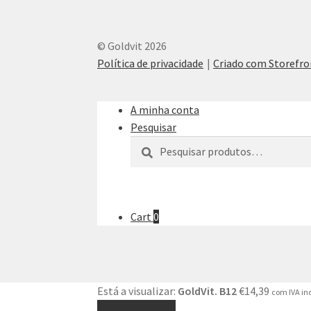
© Goldvit 2026
Política de privacidade
Criado com Storef
A minha conta
Pesquisar
Pesquisar
Pesquisa
por:
Cart
0
Está a visualizar:
GoldVit. B12
€
14,39
com IVA in