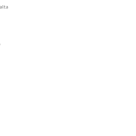
alta
e