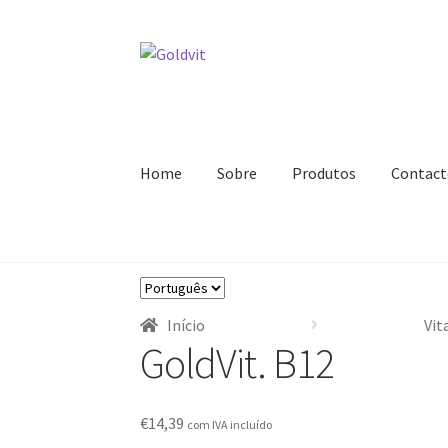
Ir
Saltar
para
para
a
o
navegação
conteúdo
Home
Sobre
Produtos
Contact
Início
Área profissional
Cart
Contactos
Minha
Escolha
Registar-me como Profissional
Sobre
Termi
um
Início
Vit
idioma
GoldVit. B12
€
14,39
com IVA incluído