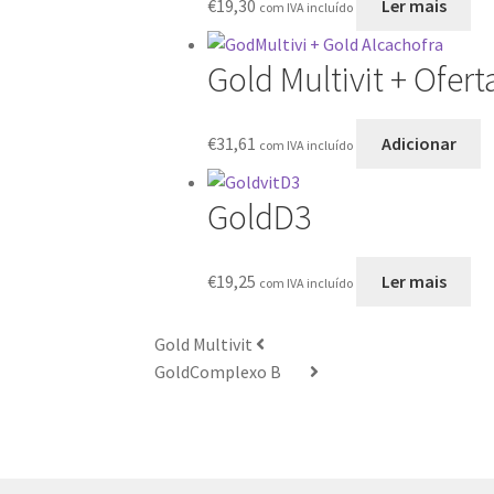
€
19,30
Ler mais
com IVA incluído
Gold Multivit + Ofer
€
31,61
Adicionar
com IVA incluído
GoldD3
€
19,25
Ler mais
com IVA incluído
Gold Multivit
GoldComplexo B