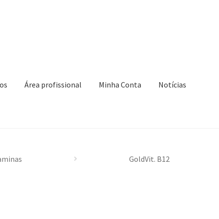
os
Área profissional
Minha Conta
Notícias
 Conta
Novidades
Política de privacidade
Produtos
nar compra
aminas
GoldVit. B12