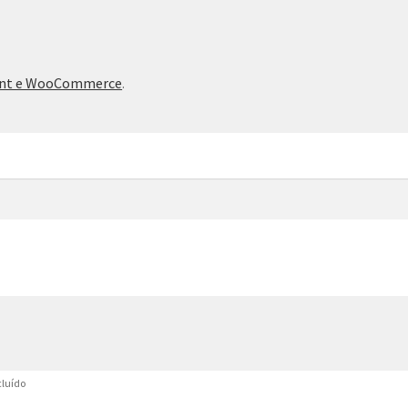
ront e WooCommerce
.
cluído