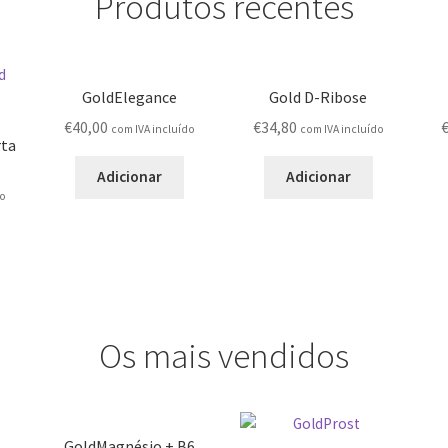
Produtos recentes
GoldElegance
Gold D-Ribose
€
40,00
€
34,80
com IVA incluído
com IVA incluído
rta
Adicionar
Adicionar
do
Os mais vendidos
GoldMagnésio + B6