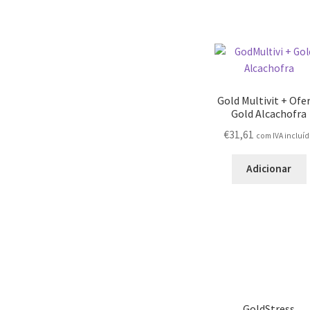
Gold Multivit + Ofe
Gold Alcachofra
€
31,61
com IVA incluí
Adicionar
GoldStress