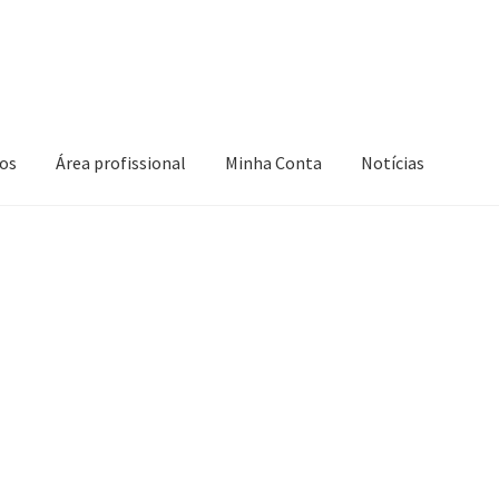
os
Área profissional
Minha Conta
Notícias
 Conta
Novidades
Política de privacidade
Produtos
nar compra