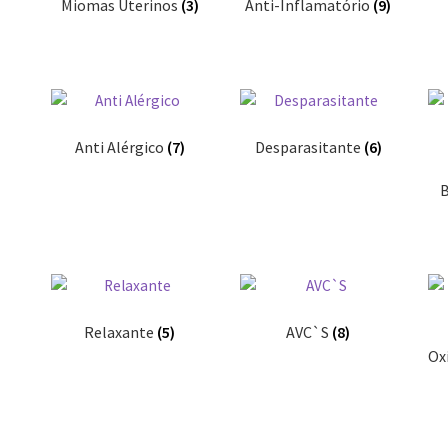
Miomas Uterinos
(3)
Anti-Inflamatório
(9)
Anti Alérgico
(7)
Desparasitante
(6)
B
Relaxante
(5)
AVC`S
(8)
Ox