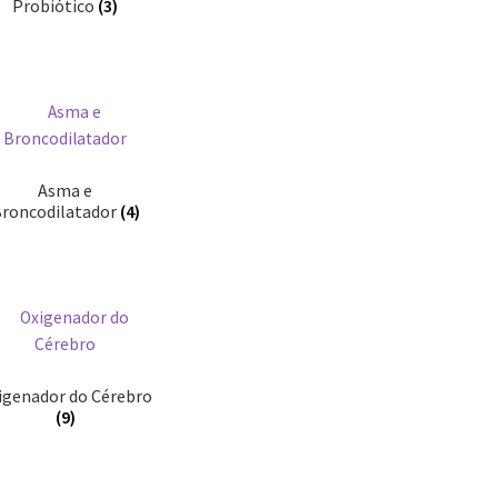
Probiótico
(3)
Asma e
roncodilatador
(4)
igenador do Cérebro
(9)