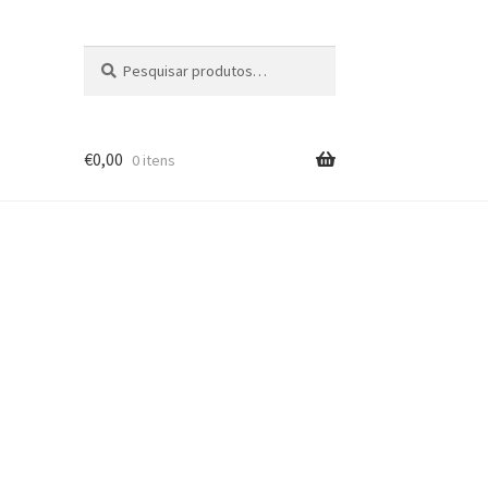
Pesquisar
Pesquisa
por:
€
0,00
0 itens