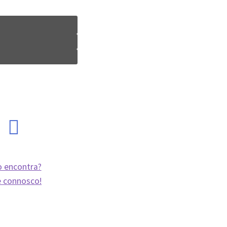
 encontra?
e connosco!