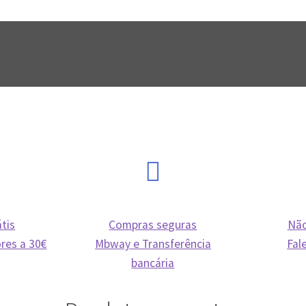
tis
Compras seguras
Não
res a 30€
Mbway e Transferência
Fal
bancária