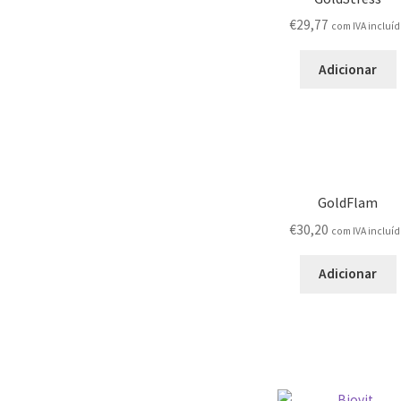
€
29,77
com IVA incluí
Adicionar
GoldFlam
€
30,20
com IVA incluí
Adicionar