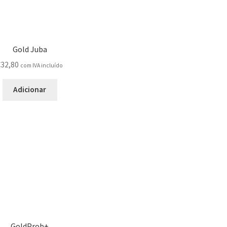
Gold Juba
€
32,80
com IVA incluído
Adicionar
GoldProb+