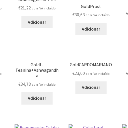
GoldProst
€
21,22
do
com IVA incluído
€
30,63
com IVA incluído
Adicionar
Adicionar
GoldL-
GoldCARDOMARIANO
Teanina+Ashwagandh
€
23,00
do
com IVA incluído
a
€
34,78
com IVA incluído
Adicionar
Adicionar