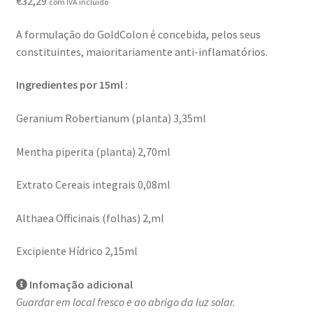
€
32,29
com IVA incluído
Novidades
A formulação do GoldColon é concebida, pelos seus
Política de privacidade
constituintes, maioritariamente anti-inflamatórios.
Produtos
Ingredientes por 15ml :
Registar-me como Profissional
Geranium Robertianum (planta) 3,35ml
Mentha piperita (planta) 2,70ml
Sobre
Extrato Cereais integrais 0,08ml
Terminar compra
Althaea Officinais (folhas) 2,ml
Excipiente Hídrico 2,15ml
Infomação adicional
Guardar em local fresco e ao abrigo da luz solar.