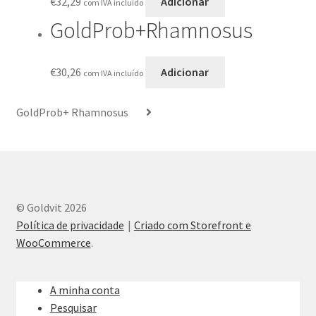
€
32,29
Adicionar
com IVA incluído
GoldProb+Rhamnosus
€
30,26
Adicionar
com IVA incluído
GoldProb+ Rhamnosus
© Goldvit 2026
Política de privacidade
Criado com Storefront e
WooCommerce
.
A minha conta
Pesquisar