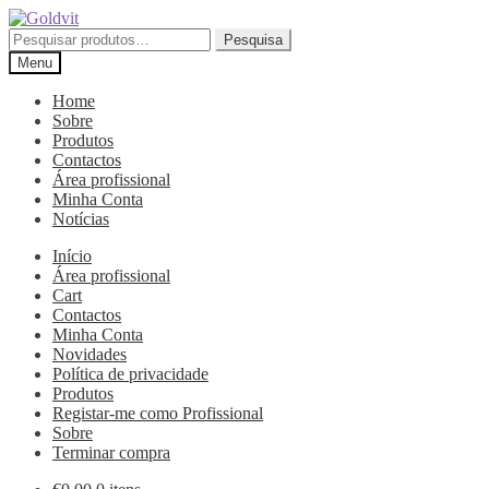
Ir
Saltar
para
para
Pesquisar
Pesquisa
a
o
por:
Menu
navegação
conteúdo
Home
Sobre
Produtos
Contactos
Área profissional
Minha Conta
Notícias
Início
Área profissional
Cart
Contactos
Minha Conta
Novidades
Política de privacidade
Produtos
Registar-me como Profissional
Sobre
Terminar compra