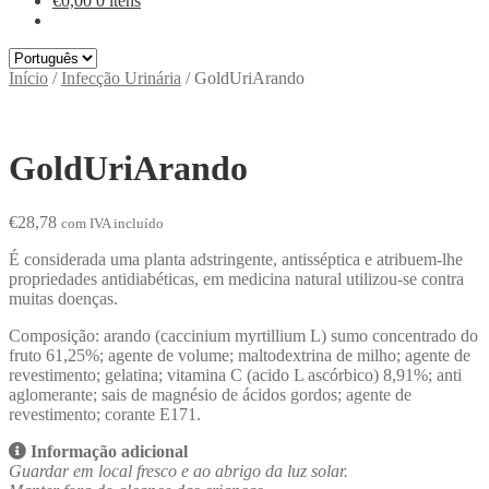
€
0,00
0 itens
Escolha
um
Início
/
Infecção Urinária
/
GoldUriArando
idioma
GoldUriArando
€
28,78
com IVA incluído
É considerada uma planta adstringente, antisséptica e atribuem-lhe
propriedades antidiabéticas, em medicina natural utilizou-se contra
muitas doenças.
Composição: arando (caccinium myrtillium L) sumo concentrado do
fruto 61,25%; agente de volume; maltodextrina de milho; agente de
revestimento; gelatina; vitamina C (acido L ascórbico) 8,91%; anti
aglomerante; sais de magnésio de ácidos gordos; agente de
revestimento; corante E171.
Informação adicional
Guardar em local fresco e ao abrigo da luz solar.