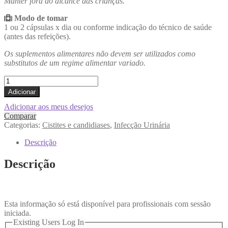
Manter fora do alcance das crianças.
Modo de tomar
1 ou 2 cápsulas x dia ou conforme indicação do técnico de saúde
(antes das refeições).
Os suplementos alimentares não devem ser utilizados como
substitutos de um regime alimentar variado.
Quantidade
de
Adicionar
GoldUriArando
Adicionar aos meus desejos
Comparar
Categorias:
Cistites e candidiases
,
Infecção Urinária
Descrição
Descrição
Esta informação só está disponível para profissionais com sessão
iniciada.
Existing Users Log In