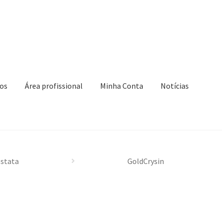
os
Área profissional
Minha Conta
Notícias
 Conta
Novidades
Política de privacidade
Produtos
nar compra
stata
GoldCrysin