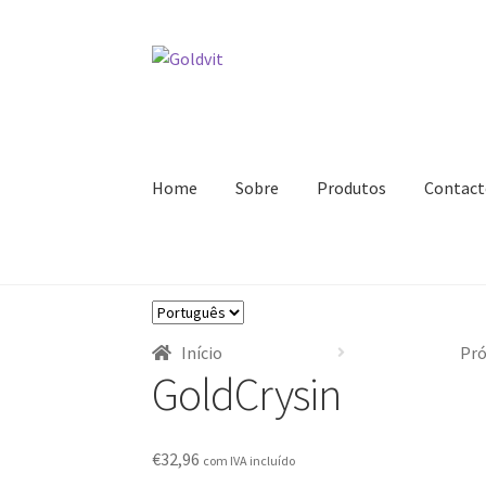
Ir
Saltar
para
para
a
o
navegação
conteúdo
Home
Sobre
Produtos
Contact
Início
Área profissional
Cart
Contactos
Minha
Escolha
Registar-me como Profissional
Sobre
Termi
um
Início
Pró
idioma
GoldCrysin
€
32,96
com IVA incluído