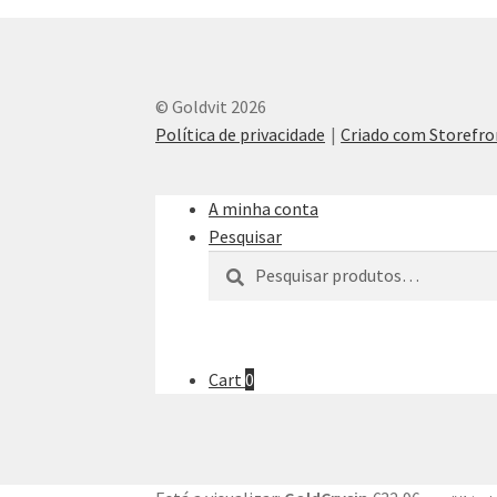
© Goldvit 2026
Política de privacidade
Criado com Storef
A minha conta
Pesquisar
Pesquisar
Pesquisa
por:
Cart
0