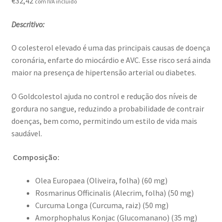
€
32,42
com IVA incluído
Novidades
Descritivo:
Política de privacidade
O colesterol elevado é uma das principais causas de doença
Produtos
coronária, enfarte do miocárdio e AVC. Esse risco será ainda
maior na presença de hipertensão arterial ou diabetes.
Registar-me como Profissional
O Goldcolestol ajuda no control e redução dos níveis de
gordura no sangue, reduzindo a probabilidade de contrair
Sobre
doenças, bem como, permitindo um estilo de vida mais
saudável.
Terminar compra
Composição:
Olea Europaea (Oliveira, folha) (60 mg)
Rosmarinus Officinalis (Alecrim, folha) (50 mg)
Curcuma Longa (Curcuma, raiz) (50 mg)
Amorphophalus Konjac (Glucomanano) (35 mg)