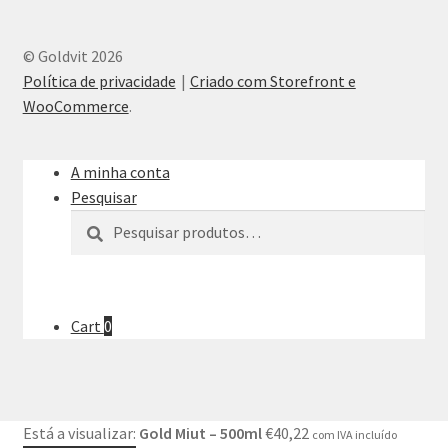
© Goldvit 2026
Política de privacidade
Criado com Storefront e
WooCommerce
.
A minha conta
Pesquisar
Pesquisar
Pesquisa
por:
Cart
0
Está a visualizar:
Gold Miut – 500ml
€
40,22
com IVA incluído