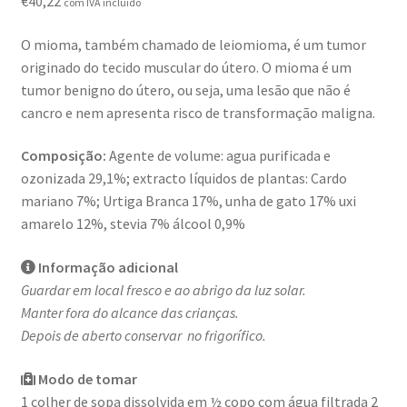
€
40,22
com IVA incluído
Novidades
O mioma, também chamado de leiomioma, é um tumor
Política de privacidade
originado do tecido muscular do útero. O mioma é um
tumor benigno do útero, ou seja, uma lesão que não é
Produtos
cancro e nem apresenta risco de transformação maligna.
Registar-me como Profissional
Composição:
Agente de volume: agua purificada e
ozonizada 29,1%; extracto líquidos de plantas: Cardo
Sobre
mariano 7%; Urtiga Branca 17%, unha de gato 17% uxi
amarelo 12%, stevia 7% álcool 0,9%
Terminar compra
Informação adicional
Guardar em local fresco e ao abrigo da luz solar.
Manter fora do alcance das crianças.
Depois de aberto conservar no frigorífico.
Modo de tomar
1 colher de sopa dissolvida em ½ copo com água filtrada 2