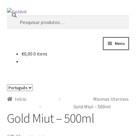
Ir
Saltar
Pesquisa
para
para
Pesquisar
a
o
por:
navegação
conteúdo
Menu
€
0,00
0 itens
Início
Área profissional
Escolha
Cart
um
Início
Miomas Uterinos
idioma
Contactos
Gold Miut – 500ml
Gold Miut – 500ml
Minha Conta