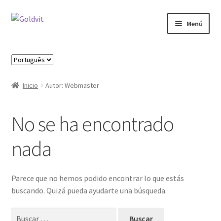
Ir
Ir
Menú
a
al
la
contenido
Inicio
navegación
Elegir
un
Área profesional
idioma
Inicio
Autor: Webmaster
Cart
No se ha encontrado
Contactos
nada
Finalizar compra
Formulario de Profesional
Parece que no hemos podido encontrar lo que estás
buscando. Quizá pueda ayudarte una búsqueda.
Loja
Buscar: