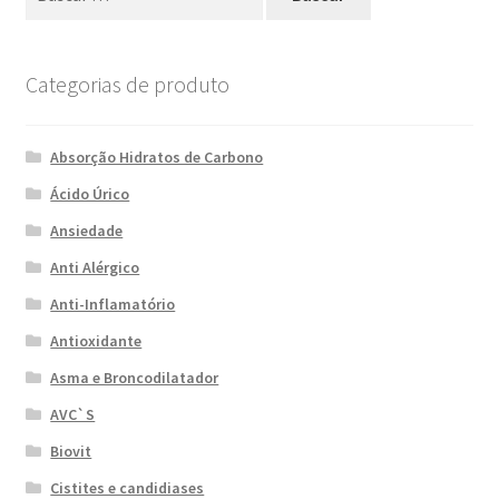
Mi cuenta
Noticias
Categorias de produto
Política de privacidad
Absorção Hidratos de Carbono
Ácido Úrico
Sobre
Ansiedade
Anti Alérgico
Anti-Inflamatório
Antioxidante
Asma e Broncodilatador
AVC`S
Biovit
Cistites e candidiases