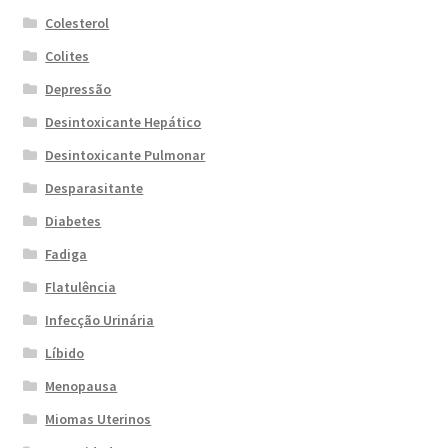
Colesterol
Colites
Depressão
Desintoxicante Hepático
Desintoxicante Pulmonar
Desparasitante
Diabetes
Fadiga
Flatulência
Infecção Urinária
Líbido
Menopausa
Miomas Uterinos