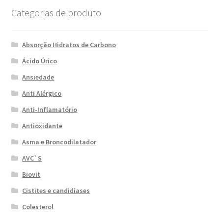
Produtos
Categorias de produto
Registar-me como Profissional
Absorção Hidratos de Carbono
Sobre
Ácido Úrico
Ansiedade
Terminar compra
Anti Alérgico
Anti-Inflamatório
Antioxidante
Asma e Broncodilatador
AVC`S
Biovit
Cistites e candidiases
Colesterol