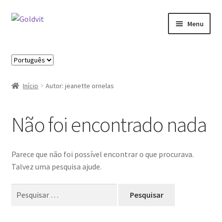
Ir
Saltar
Menu
para
para
a
o
Início
navegação
conteúdo
Escolha
um
Área profissional
idioma
Início
Autor: jeanette ornelas
Cart
Não foi encontrado nada
Contactos
Minha Conta
Parece que não foi possível encontrar o que procurava.
Talvez uma pesquisa ajude.
Novidades
Pesquisar
por:
Política de privacidade