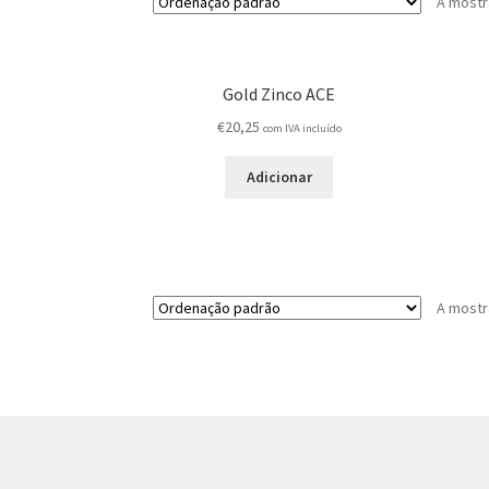
A mostr
Gold Zinco ACE
€
20,25
com IVA incluído
Adicionar
A mostr