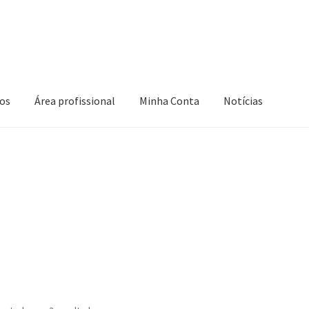
os
Área profissional
Minha Conta
Notícias
 Conta
Novidades
Política de privacidade
Produtos
nar compra