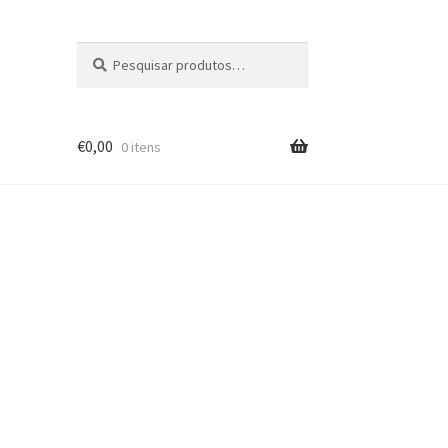
Pesquisar
Pesquisa
por:
€
0,00
0 itens