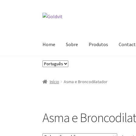
Ir
Saltar
para
para
a
o
navegação
conteúdo
Home
Sobre
Produtos
Contact
Escolha
Início
Área profissional
Cart
Contactos
Minha
um
idioma
Registar-me como Profissional
Sobre
Termi
Início
Asma e Broncodilatador
Asma e Broncodila