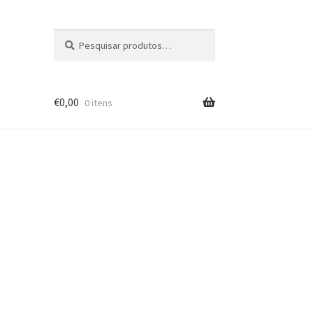
Pesquisar
Pesquisa
por:
€
0,00
0 itens