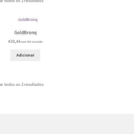
ar todos os 2 resultados
GoldBronq
€
30,44
com IVA incluído
Adicionar
ar todos os 2 resultados