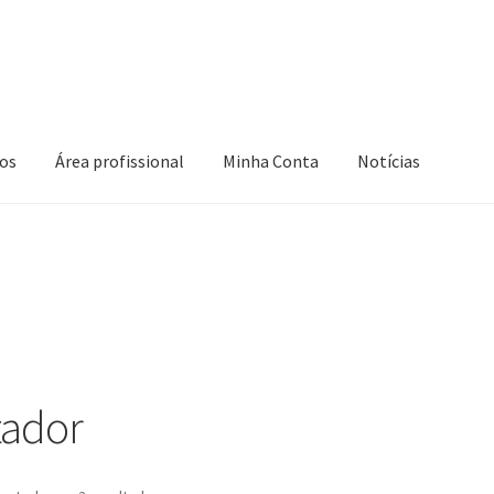
os
Área profissional
Minha Conta
Notícias
 Conta
Novidades
Política de privacidade
Produtos
nar compra
tador