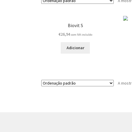
A mostr
Biovit S
€
26,94
com IVA incluído
Adicionar
A mostr