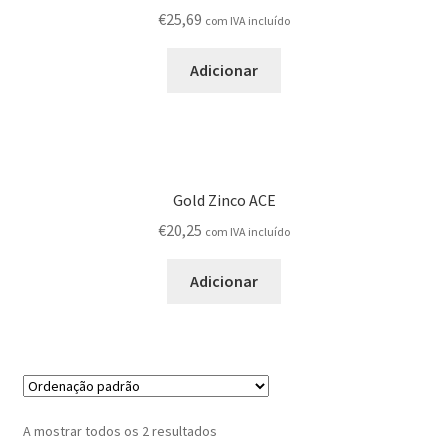
Produtos
€
25,69
com IVA incluído
Adicionar
Registar-me como Profissional
Sobre
Terminar compra
Gold Zinco ACE
€
20,25
com IVA incluído
Adicionar
A mostrar todos os 2 resultados