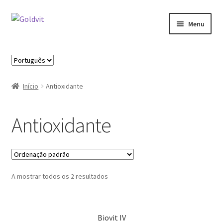
Ir
Saltar
Menu
para
para
a
o
Início
navegação
conteúdo
Escolha
um
Área profissional
idioma
Início
Antioxidante
Cart
Antioxidante
Contactos
Minha Conta
A mostrar todos os 2 resultados
Novidades
Política de privacidade
Biovit IV